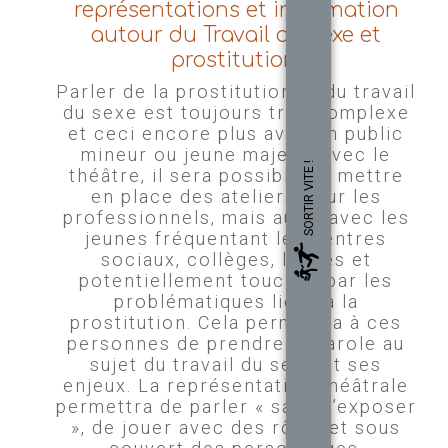
représentations et information
autour du Travail du sexe et
prostitution.
Parler de la prostitution et du travail
du sexe est toujours très complexe
et ceci encore plus avec un public
mineur ou jeune majeur. Avec le
SORTIR VITE !
théâtre, il sera possible de mettre
en place des ateliers pour les
professionnels, mais aussi avec les
jeunes fréquentant les centres
sociaux, collèges, lycées et
potentiellement touchés par les
problématiques liées à la
prostitution. Cela permettra à ces
personnes de prendre la parole au
sujet du travail du sexe et ses
enjeux. La représentation théâtrale
permettra de parler « sans s’exposer
», de jouer avec des rôles et sous