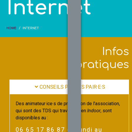
Internet
HOME
INTERNET
Infos
pratiques
CONSEILS PAR LES PAIR·E·S
Des animateur·ice·s de prévention de l’association,
qui sont des TDS qui travaillent en
Indoor
, sont
disponibles au :
06 65 17 86 87 du lundi au